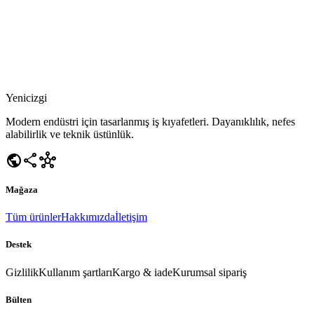
Yenicizgi
Modern endüstri için tasarlanmış iş kıyafetleri. Dayanıklılık, nefes
alabilirlik ve teknik üstünlük.
public
share
hub
Mağaza
Tüm ürünler
Hakkımızda
İletişim
Destek
Gizlilik
Kullanım şartları
Kargo & iade
Kurumsal sipariş
Bülten