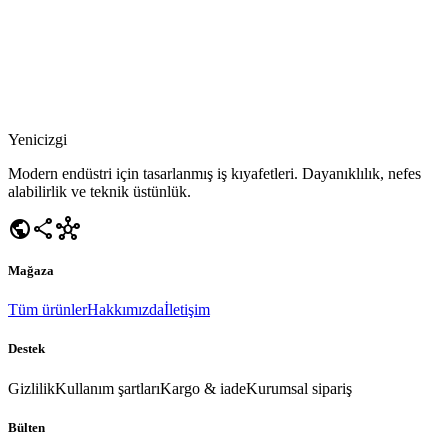
Yenicizgi
Modern endüstri için tasarlanmış iş kıyafetleri. Dayanıklılık, nefes
alabilirlik ve teknik üstünlük.
public
share
hub
Mağaza
Tüm ürünler
Hakkımızda
İletişim
Destek
Gizlilik
Kullanım şartları
Kargo & iade
Kurumsal sipariş
Bülten