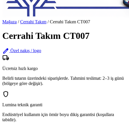
Mağaza
/
Cerrahi Takım
/
Cerrahi Takım CT007
Cerrahi Takım CT007
edit
Özel nakış / logo
local_shipping
Ücretsiz hızlı kargo
Belirli tutarın üzerindeki siparişlerde. Tahmini teslimat: 2–3 iş günü
(bölgeye göre değişir).
shield
Lumina teknik garanti
Endüstriyel kullanım için ömür boyu dikiş garantisi (koşullara
tabidir).