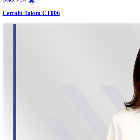
shopping_cart
Cerrahi Takım CT006