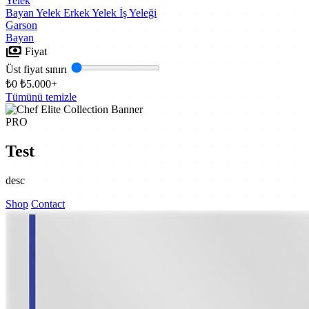
Yelek
Bayan Yelek
Erkek Yelek
İş Yeleği
Garson
Bayan
payments
Fiyat
Üst fiyat sınırı
₺0
₺5.000+
Tümünü temizle
PRO
Test
desc
Shop
Contact