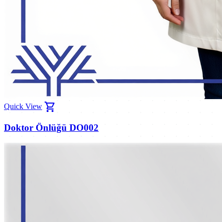
shopping_cart
Quick View
Doktor Önlüğü DO002