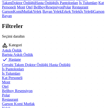
Takım
Doktor Önlüğü
Hasta Önlüğü
İş Pantolonları
İş Tulumları
Kat
Personeli
Mont
Otel
Bellboy
Resepsiyon
Polar
Restaurant
Garson
Komi
Mutfak
Yelek
Bayan Yelek
Erkek Yelek
İş Yeleği
Garson
Bayan
Filtreler
Seçimi daraltın
category
Kategori
Askılı Önlük
Barista
Askılı Önlük
check
Hastane
Cerrahi Takım
Doktor Önlüğü
Hasta Önlüğü
İş Pantolonları
İş Tulumları
Kat Personeli
Mont
Otel
Bellboy
Resepsiyon
Polar
Restaurant
Garson
Komi
Mutfak