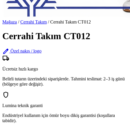
Mağaza
/
Cerrahi Takım
/
Cerrahi Takım CT012
Cerrahi Takım CT012
edit
Özel nakış / logo
local_shipping
Ücretsiz hızlı kargo
Belirli tutarın üzerindeki siparişlerde. Tahmini teslimat: 2–3 iş günü
(bölgeye göre değişir).
shield
Lumina teknik garanti
Endüstriyel kullanım için ömür boyu dikiş garantisi (koşullara
tabidir).