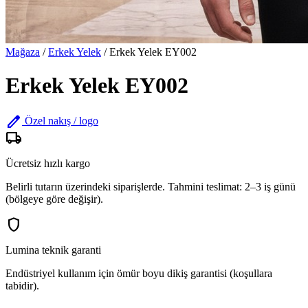
Mağaza
/
Erkek Yelek
/
Erkek Yelek EY002
Erkek Yelek EY002
edit
Özel nakış / logo
local_shipping
Ücretsiz hızlı kargo
Belirli tutarın üzerindeki siparişlerde. Tahmini teslimat: 2–3 iş günü
(bölgeye göre değişir).
shield
Lumina teknik garanti
Endüstriyel kullanım için ömür boyu dikiş garantisi (koşullara
tabidir).