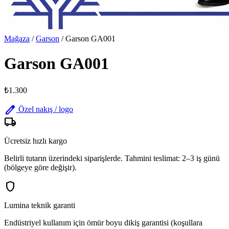
Mağaza
/
Garson
/
Garson GA001
Garson GA001
₺1.300
edit
Özel nakış / logo
local_shipping
Ücretsiz hızlı kargo
Belirli tutarın üzerindeki siparişlerde. Tahmini teslimat: 2–3 iş günü
(bölgeye göre değişir).
shield
Lumina teknik garanti
Endüstriyel kullanım için ömür boyu dikiş garantisi (koşullara