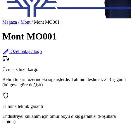
Mağaza
/
Mont
/
Mont MO001
Mont MO001
edit
Özel nakış / logo
local_shipping
Ücretsiz hızlı kargo
Belirli tutarın üzerindeki siparişlerde. Tahmini teslimat: 2–3 iş günü
(bölgeye göre değişir).
shield
Lumina teknik garanti
Endüstriyel kullanım için ömür boyu dikiş garantisi (koşullara
tabidir).