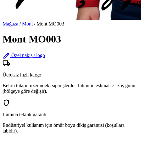
Mağaza
/
Mont
/
Mont MO003
Mont MO003
edit
Özel nakış / logo
local_shipping
Ücretsiz hızlı kargo
Belirli tutarın üzerindeki siparişlerde. Tahmini teslimat: 2–3 iş günü
(bölgeye göre değişir).
shield
Lumina teknik garanti
Endüstriyel kullanım için ömür boyu dikiş garantisi (koşullara
tabidir).