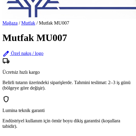
Mağaza
/
Mutfak
/
Mutfak MU007
Mutfak MU007
edit
Özel nakış / logo
local_shipping
Ücretsiz hızlı kargo
Belirli tutarın üzerindeki siparişlerde. Tahmini teslimat: 2–3 iş günü
(bölgeye göre değişir).
shield
Lumina teknik garanti
Endüstriyel kullanım için ömür boyu dikiş garantisi (koşullara
tabidir).