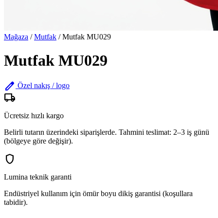
Mağaza
/
Mutfak
/
Mutfak MU029
Mutfak MU029
edit
Özel nakış / logo
local_shipping
Ücretsiz hızlı kargo
Belirli tutarın üzerindeki siparişlerde. Tahmini teslimat: 2–3 iş günü
(bölgeye göre değişir).
shield
Lumina teknik garanti
Endüstriyel kullanım için ömür boyu dikiş garantisi (koşullara
tabidir).