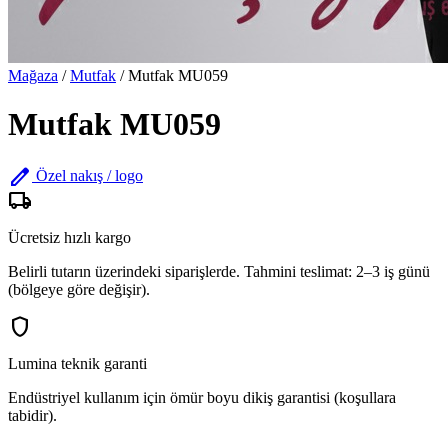
Mağaza
/
Mutfak
/
Mutfak MU059
Mutfak MU059
edit
Özel nakış / logo
local_shipping
Ücretsiz hızlı kargo
Belirli tutarın üzerindeki siparişlerde. Tahmini teslimat: 2–3 iş günü
(bölgeye göre değişir).
shield
Lumina teknik garanti
Endüstriyel kullanım için ömür boyu dikiş garantisi (koşullara
tabidir).