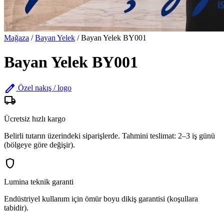
Mağaza
/
Bayan Yelek
/
Bayan Yelek BY001
Bayan Yelek BY001
edit
Özel nakış / logo
local_shipping
Ücretsiz hızlı kargo
Belirli tutarın üzerindeki siparişlerde. Tahmini teslimat: 2–3 iş günü
(bölgeye göre değişir).
shield
Lumina teknik garanti
Endüstriyel kullanım için ömür boyu dikiş garantisi (koşullara
tabidir).