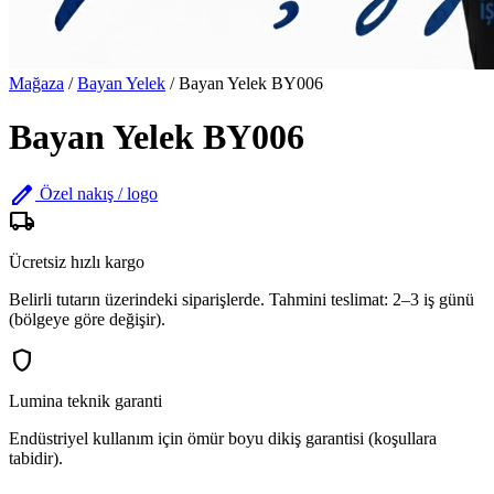
Mağaza
/
Bayan Yelek
/
Bayan Yelek BY006
Bayan Yelek BY006
edit
Özel nakış / logo
local_shipping
Ücretsiz hızlı kargo
Belirli tutarın üzerindeki siparişlerde. Tahmini teslimat: 2–3 iş günü
(bölgeye göre değişir).
shield
Lumina teknik garanti
Endüstriyel kullanım için ömür boyu dikiş garantisi (koşullara
tabidir).