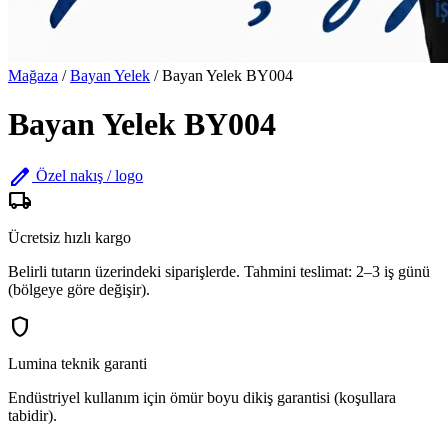
Mağaza
/
Bayan Yelek
/
Bayan Yelek BY004
Bayan Yelek BY004
edit
Özel nakış / logo
local_shipping
Ücretsiz hızlı kargo
Belirli tutarın üzerindeki siparişlerde. Tahmini teslimat: 2–3 iş günü
(bölgeye göre değişir).
shield
Lumina teknik garanti
Endüstriyel kullanım için ömür boyu dikiş garantisi (koşullara
tabidir).