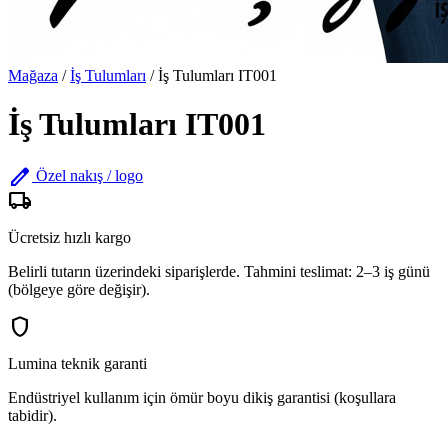
Mağaza
/
İş Tulumları
/
İş Tulumları IT001
İş Tulumları IT001
edit
Özel nakış / logo
local_shipping
Ücretsiz hızlı kargo
Belirli tutarın üzerindeki siparişlerde. Tahmini teslimat: 2–3 iş günü
(bölgeye göre değişir).
shield
Lumina teknik garanti
Endüstriyel kullanım için ömür boyu dikiş garantisi (koşullara
tabidir).