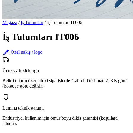
Mağaza
/
İş Tulumları
/
İş Tulumları IT006
İş Tulumları IT006
edit
Özel nakış / logo
local_shipping
Ücretsiz hızlı kargo
Belirli tutarın üzerindeki siparişlerde. Tahmini teslimat: 2–3 iş günü
(bölgeye göre değişir).
shield
Lumina teknik garanti
Endüstriyel kullanım için ömür boyu dikiş garantisi (koşullara
tabidir).