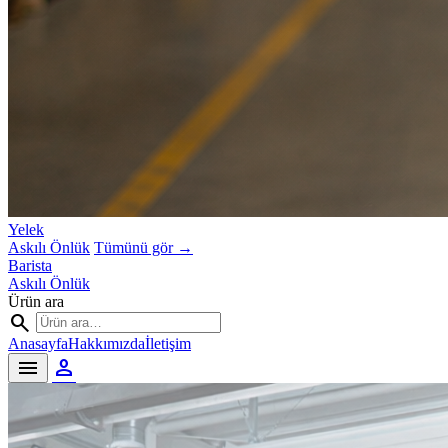
Yelek
Askılı Önlük
Tümünü gör →
Barista
Askılı Önlük
Ürün ara
search
Anasayfa
Hakkımızda
İletişim
person
menu