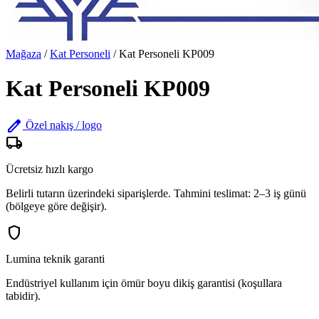
Mağaza
/
Kat Personeli
/
Kat Personeli KP009
Kat Personeli KP009
edit
Özel nakış / logo
local_shipping
Ücretsiz hızlı kargo
Belirli tutarın üzerindeki siparişlerde. Tahmini teslimat: 2–3 iş günü
(bölgeye göre değişir).
shield
Lumina teknik garanti
Endüstriyel kullanım için ömür boyu dikiş garantisi (koşullara
tabidir).