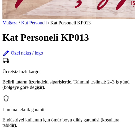
Mağaza
/
Kat Personeli
/
Kat Personeli KP013
Kat Personeli KP013
edit
Özel nakış / logo
local_shipping
Ücretsiz hızlı kargo
Belirli tutarın üzerindeki siparişlerde. Tahmini teslimat: 2–3 iş günü
(bölgeye göre değişir).
shield
Lumina teknik garanti
Endüstriyel kullanım için ömür boyu dikiş garantisi (koşullara
tabidir).