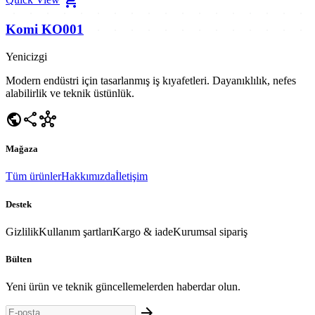
shopping_cart
Komi KO001
Yenicizgi
Modern endüstri için tasarlanmış iş kıyafetleri. Dayanıklılık, nefes
alabilirlik ve teknik üstünlük.
public
share
hub
Mağaza
Tüm ürünler
Hakkımızda
İletişim
Destek
Gizlilik
Kullanım şartları
Kargo & iade
Kurumsal sipariş
Bülten
Yeni ürün ve teknik güncellemelerden haberdar olun.
arrow_forward