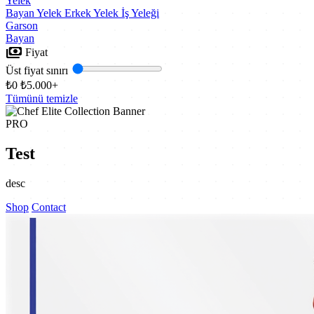
Yelek
Bayan Yelek
Erkek Yelek
İş Yeleği
Garson
Bayan
payments
Fiyat
Üst fiyat sınırı
₺0
₺5.000+
Tümünü temizle
PRO
Test
desc
Shop
Contact