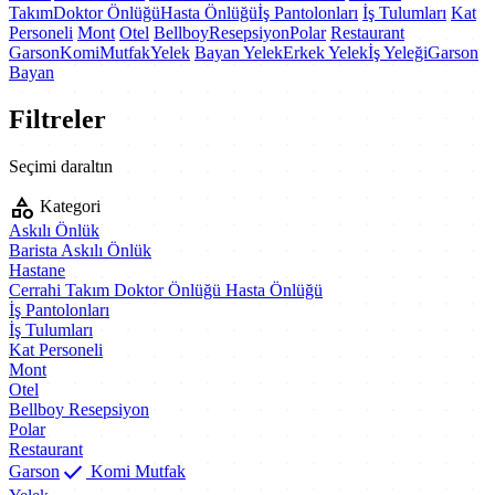
Takım
Doktor Önlüğü
Hasta Önlüğü
İş Pantolonları
İş Tulumları
Kat
Personeli
Mont
Otel
Bellboy
Resepsiyon
Polar
Restaurant
Garson
Komi
Mutfak
Yelek
Bayan Yelek
Erkek Yelek
İş Yeleği
Garson
Bayan
Filtreler
Seçimi daraltın
category
Kategori
Askılı Önlük
Barista
Askılı Önlük
Hastane
Cerrahi Takım
Doktor Önlüğü
Hasta Önlüğü
İş Pantolonları
İş Tulumları
Kat Personeli
Mont
Otel
Bellboy
Resepsiyon
Polar
Restaurant
check
Garson
Komi
Mutfak